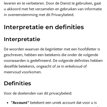
leveren en te verbeteren. Door de Dienst te gebruiken, gaat
u akkoord met het verzamelen en gebruiken van informatie
in overeenstemming met dit Privacybeleid.
Interpretatie en definities
Interpretatie
De woorden waarvan de beginletter met een hoofdletter is
Vleugels"
Zilveren Oorbellen "Krans"
Zilveren
geschreven, hebben een betekenis die onder de volgende
€90,00
€58,00
voorwaarden is gedefinieerd. De volgende definities hebben
dezelfde betekenis, ongeacht of ze in enkelvoud of
meervoud voorkomen.
Definities
Voor de doeleinden van dit privacybeleid:
"Account"
betekent een uniek account dat voor u is