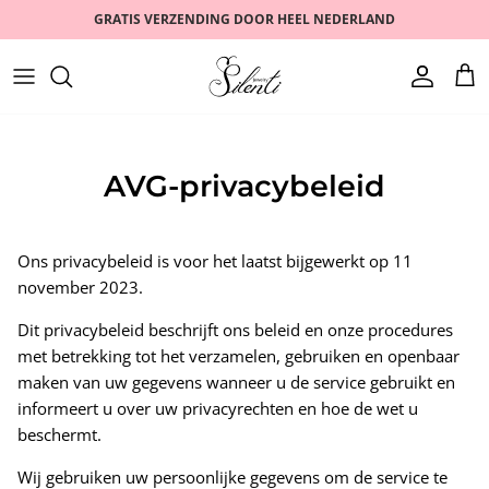
Meteen
GRATIS VERZENDING DOOR HEEL NEDERLAND
naar
de
content
RINGEN
DIERENRIEM
Veelgestelde vragen
OORBELLEN
ROMANTISCH
NEEM CONTACT MET ONS OP
AVG-privacybeleid
ARMBANDEN
PARELS
KETTINGEN
VERGULD
Ons privacybeleid is voor het laatst bijgewerkt op 11
november 2023.
SETS
BESTSELLER
Dit privacybeleid beschrijft ons beleid en onze procedures
met betrekking tot het verzamelen, gebruiken en openbaar
HORLOGES
VERKOOP
maken van uw gegevens wanneer u de service gebruikt en
informeert u over uw privacyrechten en hoe de wet u
beschermt.
Wij gebruiken uw persoonlijke gegevens om de service te