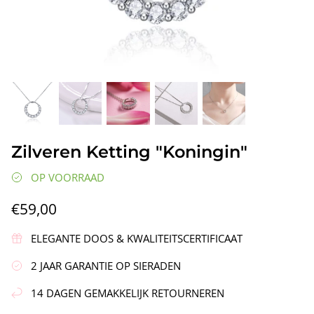
Vleugels"
Zilveren Oorbellen "Krans"
Zilveren
Zilveren Ketting "Koningin"
€90,00
€58,00
OP VOORRAAD
€59,00
ELEGANTE DOOS & KWALITEITSCERTIFICAAT
2 JAAR GARANTIE OP SIERADEN
14 DAGEN GEMAKKELIJK RETOURNEREN