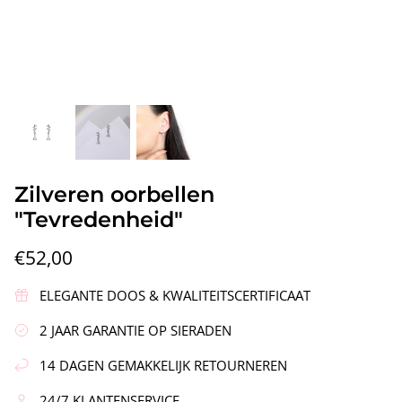
Vleugels"
Zilveren Oorbellen "Krans"
Zilveren
Zilveren oorbellen
€90,00
€58,00
"Tevredenheid"
€52,00
ELEGANTE DOOS & KWALITEITSCERTIFICAAT
2 JAAR GARANTIE OP SIERADEN
14 DAGEN GEMAKKELIJK RETOURNEREN
24/7 KLANTENSERVICE