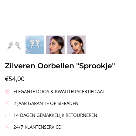
Vleugels"
Zilveren Oorbellen "Krans"
Zilveren
Zilveren Oorbellen "Sprookje"
€90,00
€58,00
€54,00
ELEGANTE DOOS & KWALITEITSCERTIFICAAT
2 JAAR GARANTIE OP SIERADEN
14 DAGEN GEMAKKELIJK RETOURNEREN
24/7 KLANTENSERVICE